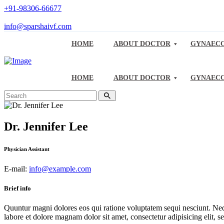
+91-98306-66677
info@sparshaivf.com
HOME
ABOUT DOCTOR
GYNAECO
HOME
ABOUT DOCTOR
GYNAECO
Dr. Jennifer Lee
Physician Assistant
E-mail:
info@example.com
Brief info
Quuntur magni dolores eos qui ratione voluptatem sequi nesciunt. Neq
labore et dolore magnam dolor sit amet, consectetur adipisicing elit, 